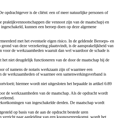
opdrachtgever is de cliënt: een of meer natuurlijke personen of
 praktijkvennootschappen die vennoot zijn van de maatschap) en
ijn ingeschakeld, kunnen een beroep doen op deze algemene
rmeerderd met het eventuele eigen risico. In de geldende Beroeps- en
ond van deze verzekering plaatsvindt, is de aansprakelijkheid van
rium voor de werkzaamheden waaruit dan wel waardoor de schade is
it het niet deugdelijk functioneren van de door de maatschap bij de
voor of namens de notaris werkzaam zijn of waarmee een
n van de werkzaamheden of waarmee een samenwerkingsverband is
tvloeit; hiermee wordt niet uitgesloten het bepaalde in artikel 6:89
g voor de werkzaamheden van de maatschap. Als de opdracht wordt
verleend.
r tekortkomingen van ingeschakelde derden. De maatschap wordt
tgesteld op basis van de aan de opdracht bestede uren
 verricht naar aanleiding van een koopovereenkomst, wordt het