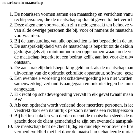
notarissen in maatschap
De notarissen vormen samen een maatschap en verrichten vanuit
rechtspersonen, die de maatschap opdracht geven tot het verr
Deze algemene voorwaarden zijn mede gemaakt ten behoeve van
van al de overige personen die bij, voor of namens de maatsch
voorwaarden.
Bij de aanvaarding van alle opdrachten is het bepaalde in de a
De aansprakelijkheid van de maatschap is beperkt tot de dekkin
gedragsregels zijn minimumnormen opgenomen waaraan de verzek
de maatschap beperkt tot een bedrag gelijk aan het voor de ui
ontstaan.
De aansprakelijkheidsbeperking geldt ook als de maatschap aansp
uitvoering van de opdracht gebruikte apparatuur, software, geg
Een eventuele vordering tot schadevergoeding kan niet worden 
samenwerkingsverband is aangegaan en ook niet tegen bestuur
aangegaan.
Elk recht op schadevergoeding vervalt in elk geval twaalf maande
BW.
Als een opdracht wordt verleend door meerdere personen, is ie
verstrekt door een natuurlijk persoon namens een rechtspersoon
Bij het inschakelen van derden neemt de maatschap steeds de n
geacht door de cliënt gemachtigd te zijn om eventuele aanspra
De maatschap licht de cliënt tijdig en duidelijk voor over de f
vermenigvuldigd met het door de maatschap gehanteerde uurtar