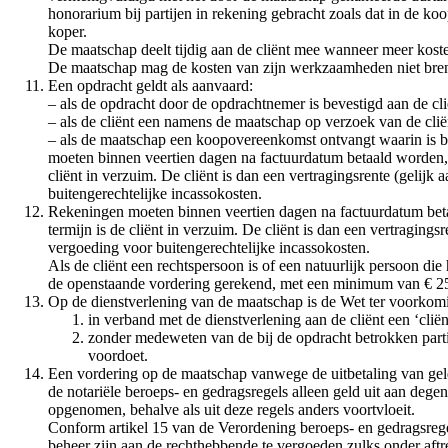
honorarium bij partijen in rekening gebracht zoals dat in de ko
koper.
De maatschap deelt tijdig aan de cliënt mee wanneer meer kost
De maatschap mag de kosten van zijn werkzaamheden niet brenge
Een opdracht geldt als aanvaard:
– als de opdracht door de opdrachtnemer is bevestigd aan de cli
– als de cliënt een namens de maatschap op verzoek van de cli
– als de maatschap een koopovereenkomst ontvangt waarin is bep
moeten binnen veertien dagen na factuurdatum betaald worden, t
cliënt in verzuim. De cliënt is dan een vertragingsrente (gelij
buitengerechtelijke incassokosten.
Rekeningen moeten binnen veertien dagen na factuurdatum betaa
termijn is de cliënt in verzuim. De cliënt is dan een vertragin
vergoeding voor buitengerechtelijke incassokosten.
Als de cliënt een rechtspersoon is of een natuurlijk persoon die
de openstaande vordering gerekend, met een minimum van € 2
Op de dienstverlening van de maatschap is de Wet ter voorkomi
in verband met de dienstverlening aan de cliënt een ‘clië
zonder medeweten van de bij de opdracht betrokken partij
voordoet.
Een vordering op de maatschap vanwege de uitbetaling van gel
de notariële beroeps- en gedragsregels alleen geld uit aan degen
opgenomen, behalve als uit deze regels anders voortvloeit.
Conform artikel 15 van de Verordening beroeps- en gedragsrege
beheer zijn aan de rechthebbende te vergoeden zulks onder aftre