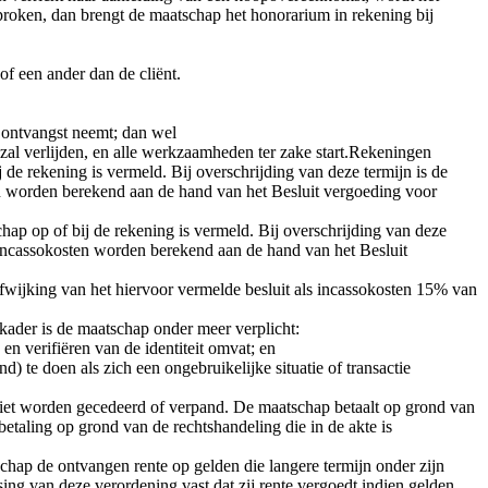
sproken, dan brengt de maatschap het honorarium in rekening bij
f een ander dan de cliënt.
n ontvangst neemt; dan wel
zal verlijden, en alle werkzaamheden ter zake start.Rekeningen
e rekening is vermeld. Bij overschrijding van deze termijn is de
sten worden berekend aan de hand van het Besluit vergoeding voor
p op of bij de rekening is vermeld. Bij overschrijding van deze
De incassokosten worden berekend aan de hand van het Besluit
n afwijking van het hiervoor vermelde besluit als incassokosten 15% van
kader is de maatschap onder meer verplicht:
en verifiëren van de identiteit omvat; en
 te doen als zich een ongebruikelijke situatie of transactie
niet worden gecedeerd of verpand. De maatschap betaalt op grond van
tbetaling op grond van de rechtshandeling die in de akte is
hap de ontvangen rente op gelden die langere termijn onder zijn
ing van deze verordening vast dat zij rente vergoedt indien gelden