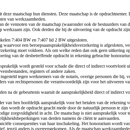
 deze maatschap hun diensten. Deze maatschap is de opdrachtnemer. De 
ichten van werkzaamheden.
 de vennoten van de maatschap (waaronder ook de bestuurders van de
ap werkzaam zijn. Ook derden die bij de uitvoering van de opdracht z
rtikelen 7:404 BW en 7:407 lid 2 BW uitgesloten.
g waarvoor een beroepsaansprakelijkheidsverzekering is afgesloten, ve
ering moet voldoen. Als om welke reden dan ook geen uitkering op gr
tvoering van de desbetreffende opdracht in rekening gebrachte honora
rakelijk wordt gesteld voor schade die direct of indirect voortvloeit u
evensbestanden, registers of andere zaken.
ingesteld tegen werknemers van de notaris, overige personen die bij, 
ders van rechtspersonen die verantwoordelijk zijn voor het uitvoere
n na de gebeurtenis waaruit de aansprakelijkheid direct of indirect voor
der van hen hoofdelijk aansprakelijk voor het betalen van de rekenin
 dan wordt de opdracht geacht mede door de natuurlijk persoon te zijn 
odige zorgvuldigheid in acht. De maatschap is niet aansprakelijk voo
kelijkheidsbeperkingen van derden namens de cliënt te aanvaarden.
inanciële consequenties van haar inschakeling. Het honorarium wordt vas
ief, tenzij anders is overeengekomen. Als de maatschap werkzaamheden