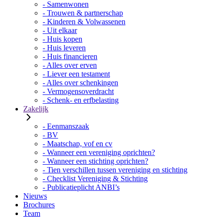
- Samenwonen
- Trouwen & partnerschap
- Kinderen & Volwassenen
- Uit elkaar
- Huis kopen
- Huis leveren
- Huis financieren
- Alles over erven
- Liever een testament
- Alles over schenkingen
- Vermogensoverdracht
- Schenk- en erfbelasting
Zakelijk
- Eenmanszaak
- BV
- Maatschap, vof en cv
- Wanneer een vereniging oprichten?
- Wanneer een stichting oprichten?
- Tien verschillen tussen vereniging en stichting
- Checklist Vereniging & Stichting
- Publicatieplicht ANBI’s
Nieuws
Brochures
Team