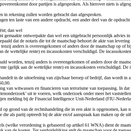
opovereenkomst door partijen is afgesproken. Als hierover niets is afge
en in rekening zullen worden gebracht dan afgesproken.
n ten laste van een andere opdracht, een ander deel van de opdracht o
ënt; dan wel
ënt gemaakte ontwerpakte dan wel een uitgebracht persoonlijk advies i
aald dat de notaris die tot de maatschap behoort de akte van levering 
enzij anders is overeengekomen of anders door de maatschap op of bij d
k aan de wettelijke rente) en incassokosten verschuldigd. De incassoko
ld worden, tenzij anders is overeengekomen of anders door de maatscha
gsrente (gelijk aan de wettelijke rente) en incassokosten verschuldigd. 
 handelt in de uitoefening van zijn/haar beroep of bedrijf, dan wordt i
50,00.
ng van witwassen en financieren van terrorisme van toepassing. In dat 
ntenonderzoek’ uit te voeren, welk onderzoek onder meer het vaststellen 
en melding bij de Financial Intelligence Unit-Nederland (FIU-Nederland)
d op grond van de rechtshandeling die in een akte is opgenomen, kan 
e die als partij optreedt bij de akte en/of aanspraak kan maken op de ui
ls (welke verordening is gebaseerd op artikel 61 WNA) dient de maatsc
k van de kosten. Ter verduidelijking stelt de maatschap voor de toepass