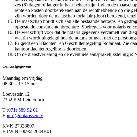
zes (6) dagen of langer in haar beheer zijn. Indien de maatscha
rente en kosten doorberekenen aan de rechthebbende op die geld
zijn worden door de maatschap forfaitair (door) berekend, tenz
De maatschap houdt zich aan alle bestaande beroeps- en gedra
opgestelde consumentenbrochure ‘Spelregels voor notaris en c
De wet schrijft voor dat de notaris gegevens verzamelt van diege
waarin wordt uitgelegd hoe de notaris omgaat met de persoons
Er geldt een Klachten- en Geschillenregeling Notariaat. Zie da
kantoorklachtenregeling is doorlopen.
Op de dienstverlening en de eventuele aansprakelijkstelling is
Contactgegevens
Maandag t/m vrijdag
08:30 – 17:15 uur
Loevestein 12
2352 KM Leiderdorp
T
(071) 589 92 01
E
info@notarissen.tv
KVK 27328809
BTW NL009652644B01