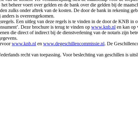
p het beheer voert over gelden en de bank over die gelden bij de maatsc
en zulks onder aftrek van de kosten. De door de bank in rekening gebr
ij anders is overeengekomen.
gsregels. Een uitleg van deze regels is te vinden in de door de KNB i
onsument’. Deze brochure is terug te vinden op
www.knb.nl
en kan op 
nen die direct of indirect bij de dienstverlening van de notaris zijn be
gegevens.
arvoor
www.knb.nl
en
www.degeschillencommissie.nl
. De Geschillenc
 Nederlands recht van toepassing. Voor beslechting van geschillen is ui