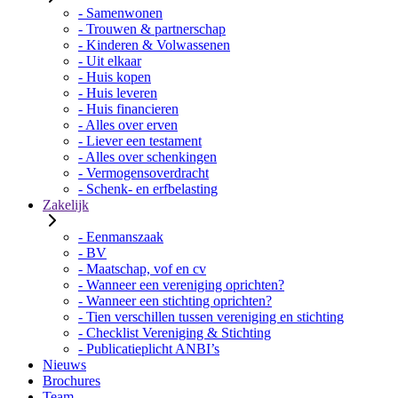
- Samenwonen
- Trouwen & partnerschap
- Kinderen & Volwassenen
- Uit elkaar
- Huis kopen
- Huis leveren
- Huis financieren
- Alles over erven
- Liever een testament
- Alles over schenkingen
- Vermogensoverdracht
- Schenk- en erfbelasting
Zakelijk
- Eenmanszaak
- BV
- Maatschap, vof en cv
- Wanneer een vereniging oprichten?
- Wanneer een stichting oprichten?
- Tien verschillen tussen vereniging en stichting
- Checklist Vereniging & Stichting
- Publicatieplicht ANBI’s
Nieuws
Brochures
Team