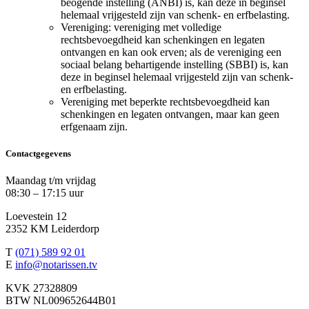
beogende instelling (ANBI) is, kan deze in beginsel
helemaal vrijgesteld zijn van schenk- en erfbelasting.
Vereniging: vereniging met volledige
rechtsbevoegdheid kan schenkingen en legaten
ontvangen en kan ook erven; als de vereniging een
sociaal belang behartigende instelling (SBBI) is, kan
deze in beginsel helemaal vrijgesteld zijn van schenk-
en erfbelasting.
Vereniging met beperkte rechtsbevoegdheid kan
schenkingen en legaten ontvangen, maar kan geen
erfgenaam zijn.
Contactgegevens
Maandag t/m vrijdag
08:30 – 17:15 uur
Loevestein 12
2352 KM Leiderdorp
T
(071) 589 92 01
E
info@notarissen.tv
KVK 27328809
BTW NL009652644B01